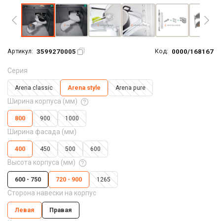
3599270005
0000/168167
Артикул:
Код:
Серия
Arena classic
Arena style
Arena pure
Ширина корпуса (мм)
800
900
1000
Ширина фасада (мм)
400
450
500
600
Высота корпуса (мм)
600 - 750
720 - 900
1265
Сторона навески на корпус
Левая
Правая