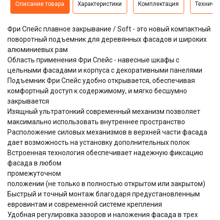
Описание товара
Характеристики
Комплектация
Техниче
Фри Спейс плавное закрывание / Soft - это новый компактный
поворотный подъемник для деревянных фасадов и широких
алюминиевых рам
Область применения Фри Спейс - навесные шкафы с
цельными фасадами и корпуса с декоративными панелями
Подъемник Фри Спейс удобно открывается, обеспечивая
комфортный доступ к содержимому, и мягко бесшумно
закрывается
Изящный ультратонкий cовременный механизм позволяет
максимально использовать внутреннее пространство
Расположение силовых механизмов в верхней части фасада
дает возможность на установку дополнительных полок
Встроенная технология обеспечивает надежную фиксацию
фасада в любом
промежуточном
положении (не только в полностью открытом или закрытом)
Быстрый и точный монтаж благодаря предустановленным
евровинтам и современной системе крепления
Удобная регулировка зазоров и наложения фасада в трех