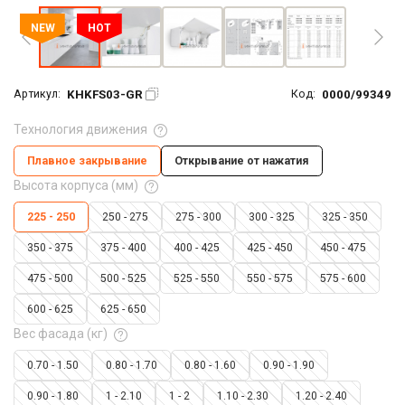
NEW
HOT
KHKFS03-GR
0000/99349
Артикул:
Код:
Технология движения
Плавное закрывание
Открывание от нажатия
Высота корпуса (мм)
225 - 250
250 - 275
275 - 300
300 - 325
325 - 350
350 - 375
375 - 400
400 - 425
425 - 450
450 - 475
475 - 500
500 - 525
525 - 550
550 - 575
575 - 600
600 - 625
625 - 650
Вес фасада (кг)
0.70 - 1.50
0.80 - 1.70
0.80 - 1.60
0.90 - 1.90
0.90 - 1.80
1 - 2.10
1 - 2
1.10 - 2.30
1.20 - 2.40