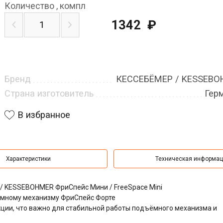
Количество
,
компл
1342
₽
Бренд
КЕССЕБЁМЕР / KESSEB
Страна изготовитель
Гер
В избранное
Характеристики
Техническая информа
 KESSEBOHMER ФриСпейс Мини / FreeSpace Mini
ёмному механизму ФриСпейс Форте
ции, что важно для стабильной работы подъёмного механизма и