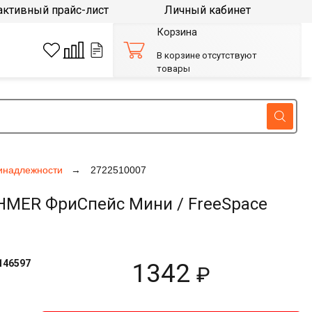
активный прайс-лист
Личный кабинет
Корзина
В корзине отсутствуют
товары
инадлежности
2722510007
MER ФриСпейс Мини / FreeSpace
146597
1342
₽