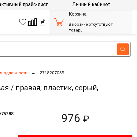
активный прайс-лист
Личный кабинет
Корзина
В корзине отсутствуют
товары
инадлежности
2718207035
 / правая, пластик, серый,
/75288
976
₽