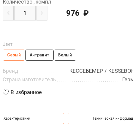
Количество
,
компл
976
₽
Цвет
Серый
Антрацит
Белый
Бренд
КЕССЕБЁМЕР / KESSEB
Страна изготовитель
Гер
В избранное
Характеристики
Техническая информа