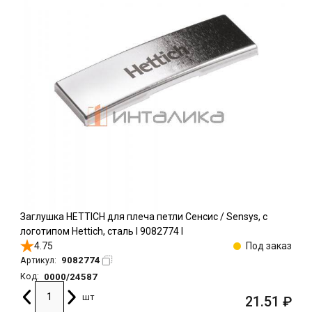
Заглушка HETTICH для плеча петли Сенсис / Sensys, с
логотипом Hettich, сталь l 9082774 l
4.75
Под заказ
9082774
Артикул:
0000/24587
Код:
шт
21.51
₽