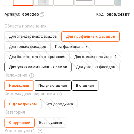
9090260
0000/24387
Артикул:
Код:
Область применения
Для стандартных фасадов
Для профильных фасадов
Для тонких фасадов
Под фальшпанель
Для большого угла открывания
Для стеклянных дверей
Для узких алюминиевых рамок
Для угловых фасадов
Наложение
Накладная
Полунакладная
Вкладная
Система демпфирования
С доводчиком
Без доводчика
Категория
С пружиной
Без пружины
Угол корпуса (°)