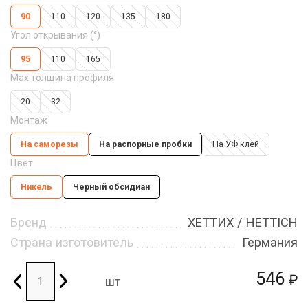
90
110
120
135
180
Угол открывания (°)
95
110
165
Max толщина профиля
20
32
Монтаж
На саморезы
На распорные пробки
На УФ клей
Цвет
Никель
Черный обсидиан
Бренд
ХЕТТИХ / HETTICH
Страна изготовитель
Германия
546
₽
шт