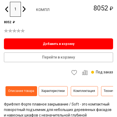
8052
₽
компл
8052
₽
Добавить в корзину
Перейти в корзину
Под заказ
Описание товара
Характеристики
Комплектация
Техниче
ФриФлеп Форте плавное закрывание / Soft - это компактный
поворотный подъемник для небольших деревянных фасадов
и навесных шкафов с незначительной глубиной