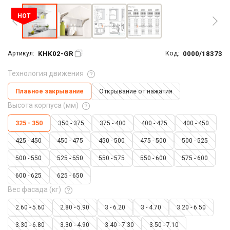
HOT
KHK02-GR
0000/18373
Артикул:
Код:
Технология движения
Плавное закрывание
Открывание от нажатия
Высота корпуса (мм)
325 - 350
350 - 375
375 - 400
400 - 425
400 - 450
425 - 450
450 - 475
450 - 500
475 - 500
500 - 525
500 - 550
525 - 550
550 - 575
550 - 600
575 - 600
600 - 625
625 - 650
Вес фасада (кг)
2.60 - 5.60
2.80 - 5.90
3 - 6.20
3 - 4.70
3.20 - 6.50
3.30 - 6.80
3.30 - 4.90
3.40 - 7.30
3.50 - 7.10