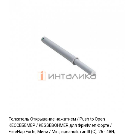
Толкатель Открывание нажатием / Push to Open
КЕССЕБЁМЕР / KESSEBOHMER для ФриФлэп Форте /
FreeFlap Forte, Мини / Mini, врезной, тип III (C), 26 - 48N,