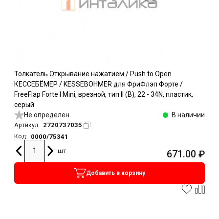
Толкатель Открывание нажатием / Push to Open
КЕССЕБЁМЕР / KESSEBOHMER для ФриФлэп Форте /
FreeFlap Forte I Mini, врезной, тип II (B), 22 - 34N, пластик,
серый
Не определен
В наличии
2720737035
Артикул:
0000/75341
Код:
шт
671.00
₽
Добавить в корзину