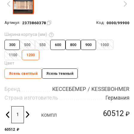
2373860378
0000/99900
Артикул:
Код:
Ширина корпуса (мм)
300
500
550
600
800
900
1000
1100
1200
Цвет
Ясень светлый
Ясень темный
Бренд
КЕССЕБЁМЕР / KESSEBOHMER
Страна изготовитель
Германия
60512
₽
компл
60512
₽