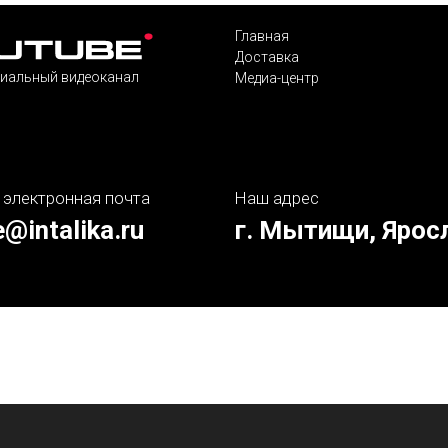
Главная
Доставка
иальный видеоканал
Медиа-центр
 электронная почта
Наш адрес
e@intalika.ru
г. Мытищи, Ярос