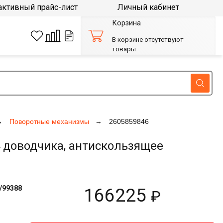
активный прайс-лист
Личный кабинет
Корзина
В корзине отсутствуют
товары
Поворотные механизмы
2605859846
 доводчика, антискользящее
/99388
166225
₽