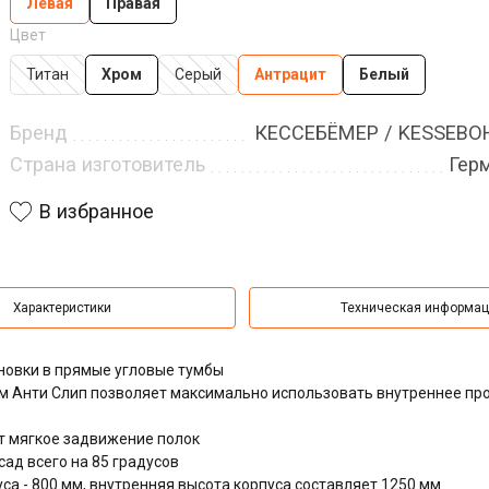
Левая
Правая
Цвет
Титан
Хром
Серый
Антрацит
Белый
Бренд
КЕССЕБЁМЕР / KESSEB
Страна изготовитель
Гер
В избранное
Характеристики
Техническая информа
овки в прямые угловые тумбы
м Анти Слип позволяет максимально использовать внутреннее пр
т мягкое задвижение полок
ад всего на 85 градусов
а - 800 мм, внутренняя высота корпуса составляет 1250 мм