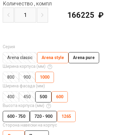
Количество
,
компл
166225
₽
Серия
Arena classic
Arena style
Arena pure
Ширина корпуса (мм)
800
900
1000
Ширина фасада (мм)
400
450
500
600
Высота корпуса (мм)
600 - 750
720 - 900
1265
Сторона навески на корпус