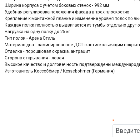
Ширина корпуса с учетом боковых стенок - 992 мм
Удобная регулировка положения фасада в трех плоскостях
Крепление к монтажной планке и изменение уровня полок по выс
Каждая полка полностью выдвигается из тумбы отдельно друг о
Нагрузка на одну полку до 25 кг
Тип полок - Арена Стиль
Материал дна - ламинированное ДСП с антискользящим покрыти
Отделка - порошковая окраска, антрацит
Сторона открывания - левая
Высокое качество и долговечность подтверждены междунаро
Изготовитель Кессебёмер / Kessebohmer (Германия)
*