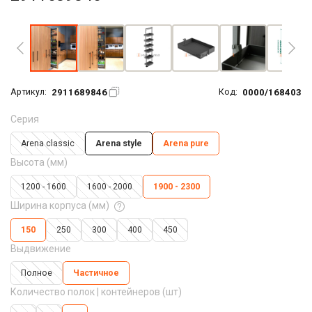
Увеличить фото
2911689846
0000/168403
Артикул:
Код:
Серия
Arena classic
Arena style
Arena pure
Высота (мм)
1200 - 1600
1600 - 2000
1900 - 2300
Ширина корпуса (мм)
150
250
300
400
450
Выдвижение
Полное
Частичное
Количество полок | контейнеров (шт)