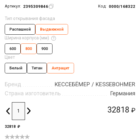
2395309846
0000/168322
Артикул:
Код:
Тип открывания фасада
Распашной
Выдвижной
Ширина корпуса (мм)
600
800
900
Цвет
Белый
Титан
Антрацит
Бренд
КЕССЕБЁМЕР / KESSEBOHMER
Страна изготовитель
Германия
32818
₽
32818
₽