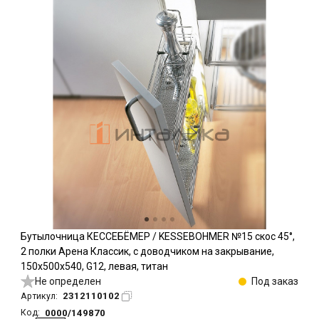
Бутылочница КЕССЕБЁМЕР / KESSEBOHMER №15 скос 45°,
2 полки Арена Классик, с доводчиком на закрывание,
150х500х540, G12, левая, титан
Не определен
Под заказ
2312110102
Артикул:
0000/149870
Код: