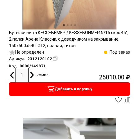
Бутылочница КЕССЕБЁМЕР / KESSEBOHMER №15 скос 45°,
2 полки Арена Классик, с доводчиком на закрывание,
150х500х540, G12, правая, титан
Не определен
Под заказ
2312120102
Артикул:
0000/149871
Код:
компл
25010.00
₽
Добавить в корзину