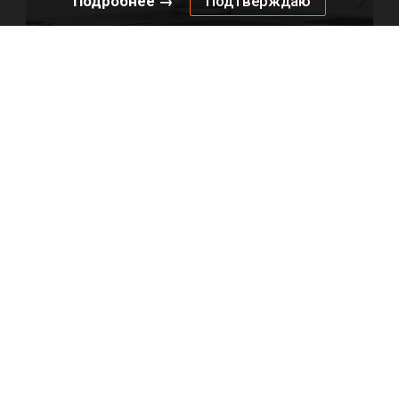
Подробнее →
Подтверждаю
Бутылочница КЕССЕБЁМЕР / KESSEBOHMER №15, с
полотенцедержателем, 1 полка Арена Классик, с
доводчиком на закрывание, 150х500х590, G10, титан
Не определен
Под заказ
0021890102
Артикул:
0000/7637
Код: