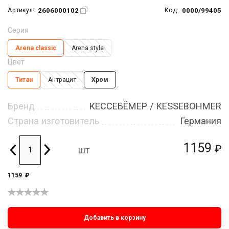
2606000102
0000/99405
Артикул:
Код:
Серия
Arena classic
Arena style
Цвет
Титан
Антрацит
Хром
Бренд
КЕССЕБЁМЕР / KESSEBOHMER
Страна изготовитель
Германия
1159
₽
шт
1159
₽
Добавить в корзину