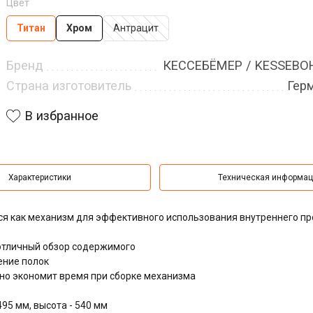
Цвет
Титан
Хром
Антрацит
Бренд
КЕССЕБЁМЕР / KESSEB
Страна изготовитель
Гер
В избранное
Характеристики
Техническая информа
я как механизм для эффективного использования внутреннего пр
отличный обзор содержимого
ение полок
ьно экономит время при сборке механизма
95 мм, высота - 540 мм