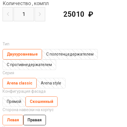
Количество
,
компл
25010
₽
Тип
Двухуровневые
С полотенцедержателем
С противнедержателем
Серия
Arena classic
Arena style
Конфигурация фасада
Прямой
Скошенный
Сторона навески на корпус
Левая
Правая