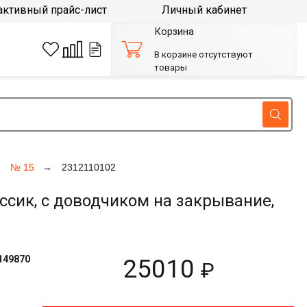
активный прайс-лист
Личный кабинет
Корзина
В корзине отсутствуют
товары
№ 15
2312110102
сик, с доводчиком на закрывание,
149870
25010
₽