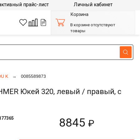
активный прайс-лист
Личный кабинет
Корзина
В корзине отсутствуют
товары
OU K
0085589873
ER Юкей 320, левый / правый, с
177365
8845
₽