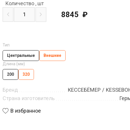
Количество
,
шт
8845
₽
Тип
Центральные
Внешние
Длина (мм)
200
320
Бренд
КЕССЕБЁМЕР / KESSEB
Страна изготовитель
Гер
В избранное