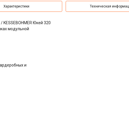
Характеристики
Техническая информа
 / KESSEBOHMER Юкей 320
мках модульной
 гардеробных и