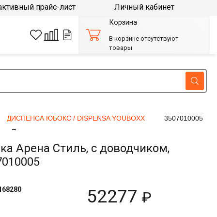
активный прайс-лист
Личный кабинет
Корзина
В корзине отсутствуют
товары
ДИСПЕНСА ЮБОКС / DISPENSA YOUBOXX
3507010005
а Арена Стиль, с доводчиком,
7010005
168280
52277
₽