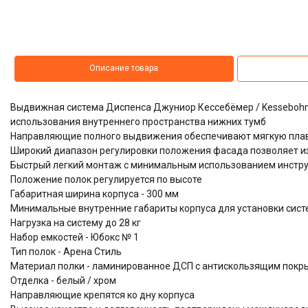
Описание товара
Выдвижная система Диспенса Джуниор Кессебёмер / Kessebohm
использования внутреннего пространства нижних тумб
Направляющие полного выдвижения обеспечивают мягкую плав
Широкий диапазон регулировки положения фасада позволяет и
Быстрый легкий монтаж с минимальным использованием инстр
Положение полок регулируется по высоте
Габаритная ширина корпуса - 300 мм
Минимальные внутренние габариты корпуса для установки систе
Нагрузка на систему до 28 кг
Набор емкостей - Юбокс № 1
Тип полок - Арена Стиль
Материал полки - ламинированное ДСП с антискользящим покры
Отделка - белый / хром
Направляющие крепятся ко дну корпуса