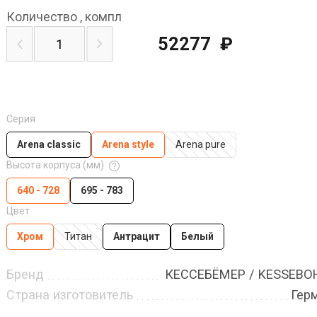
Количество
,
компл
52277
₽
Серия
Arena classic
Arena style
Arena pure
Высота корпуса (мм)
640 - 728
695 - 783
Цвет
Хром
Титан
Антрацит
Белый
Бренд
КЕССЕБЁМЕР / KESSEB
Страна изготовитель
Гер