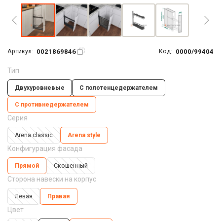
0021869846
0000/99404
Артикул:
Код:
Тип
Двухуровневые
С полотенцедержателем
С противнедержателем
Серия
Arena classic
Arena style
Конфигурация фасада
Прямой
Скошенный
Сторона навески на корпус
Левая
Правая
Цвет