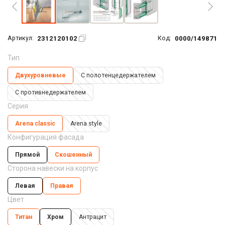
2312120102
0000/149871
Артикул:
Код:
Тип
Двухуровневые
С полотенцедержателем
С противнедержателем
Серия
Arena classic
Arena style
Конфигурация фасада
Прямой
Скошенный
Сторона навески на корпус
Левая
Правая
Цвет
Титан
Хром
Антрацит