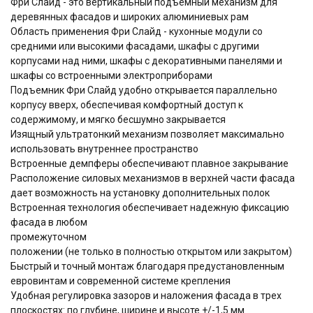
Фри Слайд - это вертикальный подъемный механизм для
деревянных фасадов и широких алюминиевых рам
Область применения Фри Слайд - кухонные модули со
средними или высокими фасадами, шкафы с другими
корпусами над ними, шкафы с декоративными панелями и
шкафы со встроенными электроприборами
Подъемник Фри Слайд удобно открывается параллельно
корпусу вверх, обеспечивая комфортный доступ к
содержимому, и мягко бесшумно закрывается
Изящный ультратонкий механизм позволяет максимально
использовать внутреннее пространство
Встроенные демпферы обеспечивают плавное закрывание
Расположение силовых механизмов в верхней части фасада
дает возможность на установку дополнительных полок
Встроенная технология обеспечивает надежную фиксацию
фасада в любом
промежуточном
положении (не только в полностью открытом или закрытом)
Быстрый и точный монтаж благодаря предустановленным
евровинтам и современной системе крепления
Удобная регулировка зазоров и наложения фасада в трех
плоскостях: по глубине, ширине и высоте +/-1,5 мм