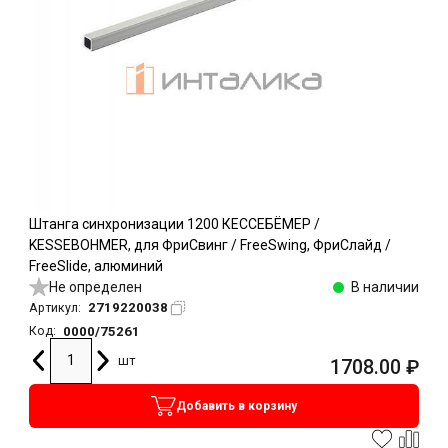
Штанга синхронизации 1200 КЕССЕБЁМЕР /
KESSEBOHMER, для ФриСвинг / FreeSwing, ФриСлайд /
FreeSlide, алюминий
Не определен
В наличии
2719220038
Артикул:
0000/75261
Код:
шт
1708.00
₽
Добавить в корзину