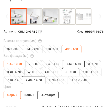
Увеличить фото
KHL12-GR12
0000/19676
Артикул:
Код:
Высота корпуса (мм)
320 - 360
345 - 420
380 - 500
430 - 600
Вес фасада (кг)
1.60 - 3.30
2 - 3.80
2.40 - 4.80
2.60 - 5.50
3 - 5.70
3.40 - 6.70
4.10 - 8
4.80 - 9.30
5 - 9.70
6.30 - 11.80
7.40 - 14
7.40 - 14.60
8.70 - 16.50
9.30 - 17.40
Цвет
Серый
Белый
Антрацит