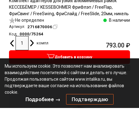
Комплект адаптеров для узких алюминиевых рамок
КЕССЕБЁМЕР / KESSEBOHMER ФриФлэп / FreeFlap,
ФриСвинг / FreeSwing, ФриСлайд / FreeSlide, 20мм, никель
Не определен
В наличии
2716870006
Артикул:
0000/75264
Код:
компл
793.00
₽
Добавить в корзину
Мы используем cookie. Это позволяет нам анализировать
взаимодействие посетителей с сайтом и делать его лучше.
Продолжая пользоваться сайтом www.intalika.ru, вы
подтверждаете ваше согласие на использование файлов
cookie.
Подробнее →
Подтверждаю