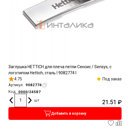
Заглушка HETTICH для плеча петли Сенсис / Sensys, с
логотипом Hettich, сталь l 9082774 l
4.75
Под заказ
9082774
Артикул:
0000/24587
Код:
шт
21.51
₽
Добавить в корзину