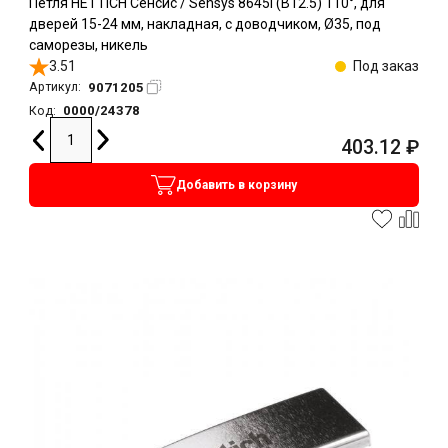
Петля HETTICH Сенсис / Sensys 8645I (B12.5) 110°, для
дверей 15-24 мм, накладная, с доводчиком, Ø35, под
саморезы, никель
3.51
Под заказ
9071205
Артикул:
0000/24378
Код:
403.12
₽
Добавить в корзину