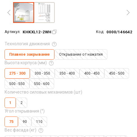
KHKXL12-2WH
0000/146642
Артикул:
Код:
Технология движения
Плавное закрывание
Открывание от нажатия
Высота корпуса (мм)
275 - 300
300 - 350
350 - 400
400 - 450
450 - 500
500 - 550
550 - 600
Количество силовых механизмов (шт)
1
2
Угол открывания (°)
75
90
110
Вес фасада (кг)