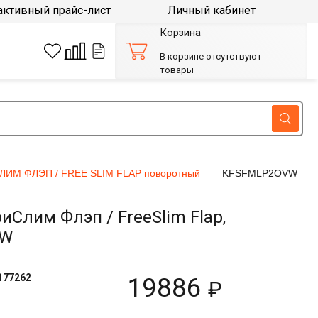
активный прайс-лист
Личный кабинет
Корзина
В корзине отсутствуют
товары
ЛИМ ФЛЭП / FREE SLIM FLAP поворотный
KFSFMLP2OVW
лим Флэп / FreeSlim Flap,
VW
177262
19886
₽