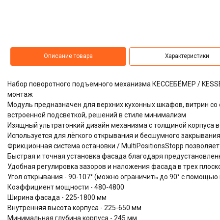
Описание товара
Характеристики
Набор поворотного подъемного механизма КЕССЕБЁМЕР / KESSEB
монтаж
Модуль предназначен для верхних кухонных шкафов, витрин со 
встроенной подсветкой, решений в стиле минимализм
Изящный ультратонкий дизайн механизма с толщиной корпуса в
Используется для лёгкого открывания и бесшумного закрывания, 
Фрикционная система остановки / MultiPositionsStopp позволя
Быстрая и точная установка фасада благодаря предустановленн
Удобная регулировка зазоров и наложения фасада в трех плоскост
Угол открывания - 90-107° (можно ограничить до 90° с помощь
Коэффициент мощности - 480-4800
Ширина фасада - 225-1800 мм
Внутренняя высота корпуса - 225-650 мм
Минимальная глубина корпуса - 245 мм