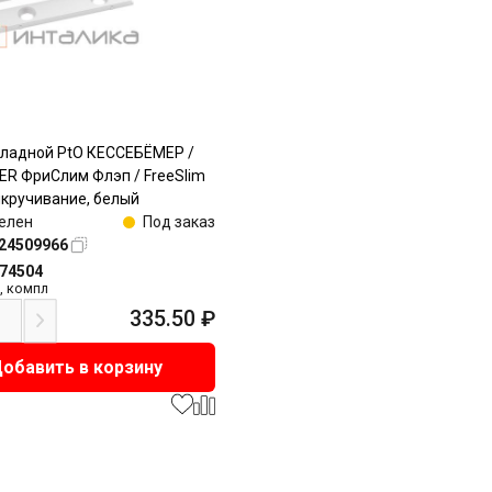
кладной PtO КЕССЕБЁМЕР /
R ФриСлим Флэп / FreeSlim
рикручивание, белый
елен
Под заказ
24509966
174504
,
компл
335.50
₽
обавить в корзину