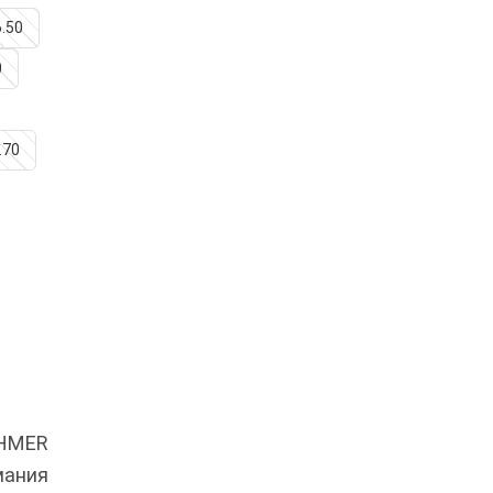
6.50
0
.70
OHMER
мания