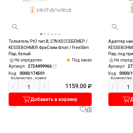
Толкатель PtO тип III, 27N КЕССЕБЁМЕР /
Адаптер на
KESSEBOHMER ФриСлим Флэп / FreeSlim
KESSEBOHME
Flap, белый
Flap, под п
Не определен
Под заказ
Не опред
Артикул:
2724499966
Артикул:
27
Код:
0000/174501
Код:
0000/
Количество
,
компл
Количество
1159.00
₽
Добавить в корзину
Д