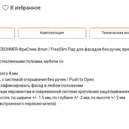
В избранное
Комплектация
Техническая и
OHMER ФриСлим Флэп / FreeSlim Flap для фасадов без ручек, вр
стеклянными полками, мебели со
сего 8 мм
с системой открывания без ручек / Push to Open
ет зафиксировать фасад в любом положении
ым евровинтам и современной системе крепления защёлкиванием /
ях: по ширине +/- 1.5 мм, по глубине +/- 2 мм, по высоте +/-2 мм
ю встроенного переключателя)