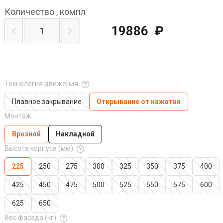
Количество
,
компл
19886
₽
Технология движения
Плавное закрывание
Открывание от нажатия
Монтаж
Врезной
Накладной
Высота корпуса (мм)
225
250
275
300
325
350
375
400
425
450
475
500
525
550
575
600
625
650
Вес фасада (кг)