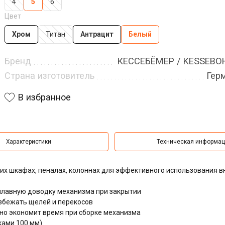
4
5
6
Цвет
Хром
Титан
Антрацит
Белый
Бренд
КЕССЕБЁМЕР / KESSEB
Страна изготовитель
Гер
В избранное
Характеристики
Техническая информа
их шкафах, пеналах, колоннах для эффективного использования в
лавную доводку механизма при закрытии
збежать щелей и перекосов
ьно экономит время при сборке механизма
ками 100 мм)