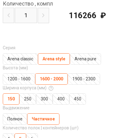
Количество
,
компл
116266
₽
Серия
Arena classic
Arena style
Arena pure
Высота (мм)
1200 - 1600
1600 - 2000
1900 - 2300
Ширина корпуса (мм)
150
250
300
400
450
Выдвижение
Полное
Частичное
Количество полок | контейнеров (шт)