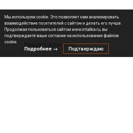
Мы используем cookie. Это позволяет нам анализировать
Подписаться на рассылку
взаимодействие посетителей с сайтом и делать его лучше.
Продолжая пользоваться сайтом www.intalika.ru, вы
*
подтверждаете ваше согласие на использование файлов
cookie.
Подробнее →
Подтверждаю
*
Официальный
видеоканал
© 2010 – 2026 «Инталика»
Политика в отношении файлов cookies
Политика конфиденциальности