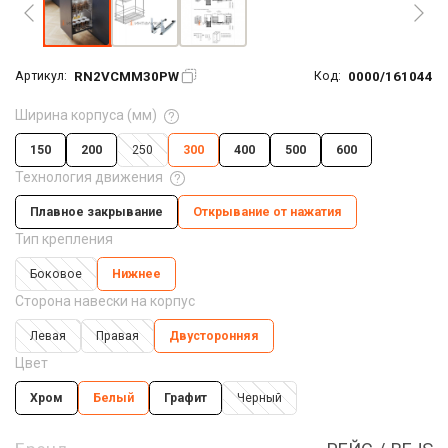
RN2VCMM30PW
0000/161044
Артикул:
Код:
Ширина корпуса (мм)
150
200
250
300
400
500
600
Технология движения
Плавное закрывание
Открывание от нажатия
Тип крепления
Боковое
Нижнее
Сторона навески на корпус
Левая
Правая
Двусторонняя
Цвет
Хром
Белый
Графит
Черный