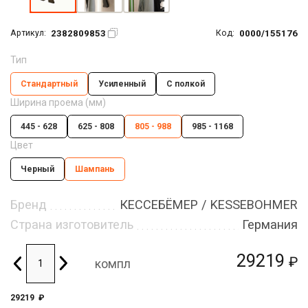
2382809853
0000/155176
Артикул:
Код:
Тип
Стандартный
Усиленный
С полкой
Ширина проема (мм)
445 - 628
625 - 808
805 - 988
985 - 1168
Цвет
Черный
Шампань
Бренд
КЕССЕБЁМЕР / KESSEBOHMER
Страна изготовитель
Германия
29219
₽
компл
29219
₽