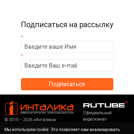
Подписаться на рассылку
*
*
Официальный
видеоканал
© 2010 – 2026 «Инталика»
Политика в отношении файлов cookies
Мы используем cookie. Это позволяет нам анализировать
Политика конфиденциальности