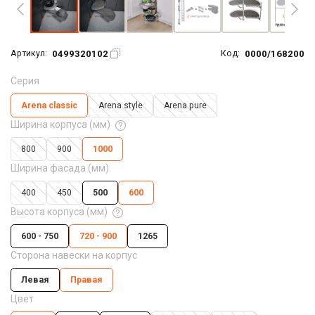
0499320102
0000/168200
Артикул:
Код:
Серия
Arena classic
Arena style
Arena pure
Ширина корпуса (мм)
800
900
1000
Ширина фасада (мм)
400
450
500
600
Высота корпуса (мм)
600 - 750
720 - 900
1265
Сторона навески на корпус
Левая
Правая
Цвет