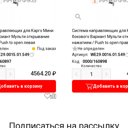
правляющих для Карго Мини
Система направляющих для 
риант Мульти открывание
бокового Вариант Мульти от
Push to open левая
нажатием / Push to open пра
елен
Под заказ
Не определен
29.0015.01.549
Артикул:
WE29.0016.01.549
160897
Код:
0000/160898
тво
Количество
4564.20
₽
обавить в корзину
Добавить в ко
Подписаться на рассылку