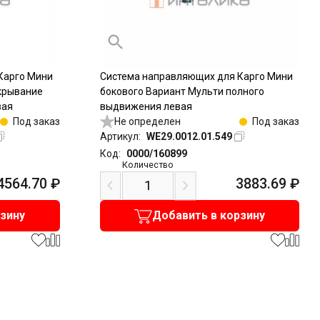
Карго Мини
Система направляющих для Карго Мини
крывание
бокового Вариант Мульти полного
вая
выдвижения левая
Под заказ
Не определен
Под заказ
Артикул:
WE29.0012.01.549
Код:
0000/160899
Количество
4564.70
₽
3883.69
₽
рзину
Добавить в корзину