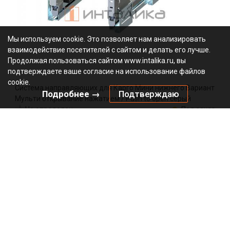
Мы используем cookie. Это позволяет нам анализировать
взаимодействие посетителей с сайтом и делать его лучше.
Продолжая пользоваться сайтом www.intalika.ru, вы
подтверждаете ваше согласие на использование файлов
cookie.
Система направляющих для Карго Мини нижнего Вариант
Подробнее →
Подтверждаю
Мульти открывание нажатием / Push to open серый
Не определен
Под заказ
WE29.0017.01.549
Артикул:
0000/160946
Код:
4880.22
₽
Добавить в корзину