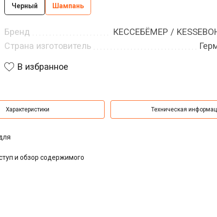
Черный
Шампань
Бренд
КЕССЕБЁМЕР / KESSEB
Страна изготовитель
Гер
В избранное
Характеристики
Техническая информа
для
туп и обзор содержимого