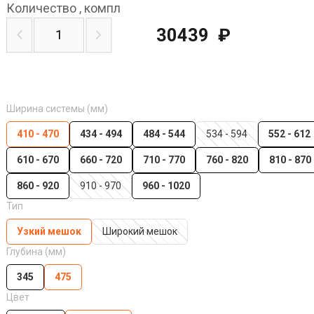
Количество
,
компл
30439
₽
Ширина системы (мм)
410 - 470
434 - 494
484 - 544
534 - 594
552 - 612
610 - 670
660 - 720
710 - 770
760 - 820
810 - 870
860 - 920
910 - 970
960 - 1020
Тип
Узкий мешок
Широкий мешок
Глубина (мм)
345
475
Цвет