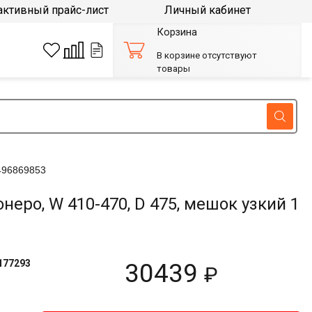
активный прайс-лист
Личный кабинет
Корзина
В корзине отсутствуют
товары
496869853
о, W 410-470, D 475, мешок узкий 1
177293
30439
₽