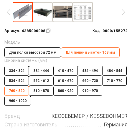
4385000008
0000/155272
Артикул:
Код:
Модель
Для полки высотой 72 мм
Для полки высотой 168 мм
Ширина системы (мм)
334 - 394
384 - 444
410 - 470
434 - 494
484 - 544
534 - 594
552 - 612
610 - 670
660 - 720
710 - 770
760 - 820
810 - 870
860 - 920
910 - 970
960 - 1020
Бренд
КЕССЕБЁМЕР / KESSEBOHMER
Страна изготовитель
Германия