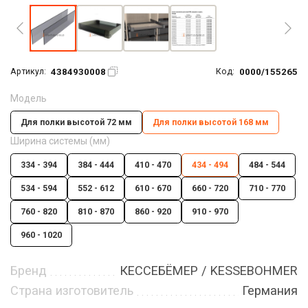
4384930008
0000/155265
Артикул:
Код:
Модель
Для полки высотой 72 мм
Для полки высотой 168 мм
Ширина системы (мм)
334 - 394
384 - 444
410 - 470
434 - 494
484 - 544
534 - 594
552 - 612
610 - 670
660 - 720
710 - 770
760 - 820
810 - 870
860 - 920
910 - 970
960 - 1020
Бренд
КЕССЕБЁМЕР / KESSEBOHMER
Страна изготовитель
Германия