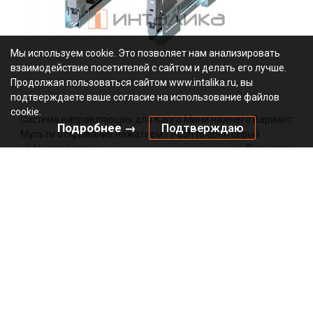
Мы используем cookie. Это позволяет нам анализировать
взаимодействие посетителей с сайтом и делать его лучше.
Продолжая пользоваться сайтом www.intalika.ru, вы
подтверждаете ваше согласие на использование файлов
cookie.
Система направляющих для Карго Мини нижнего Вариант
Подробнее →
Подтверждаю
Мульти открывание нажатием / Push to open серый
Не определен
Под заказ
WE29.0017.01.549
Артикул:
0000/160946
Код:
4880.22
₽
Добавить в корзину