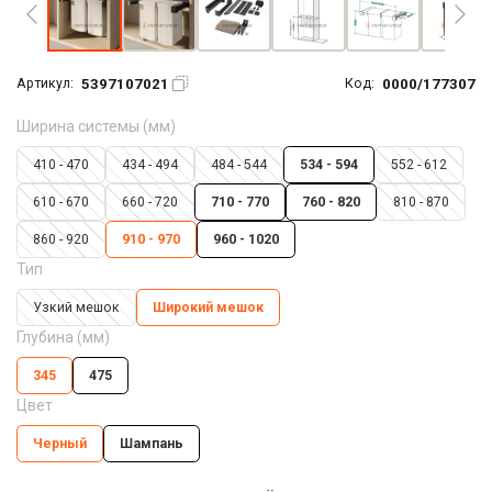
5397107021
0000/177307
Артикул:
Код:
Ширина системы (мм)
410 - 470
434 - 494
484 - 544
534 - 594
552 - 612
610 - 670
660 - 720
710 - 770
760 - 820
810 - 870
860 - 920
910 - 970
960 - 1020
Тип
Узкий мешок
Широкий мешок
Глубина (мм)
345
475
Цвет
Черный
Шампань