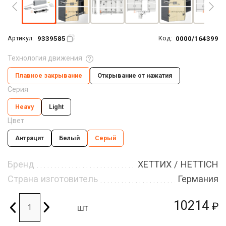
9339585
0000/164399
Артикул:
Код:
Технология движения
Плавное закрывание
Открывание от нажатия
Серия
Heavy
Light
Цвет
Антрацит
Белый
Серый
Бренд
ХЕТТИХ / HETTICH
Страна изготовитель
Германия
10214
₽
шт