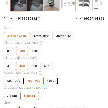
0499280102
0000/168196
Артикул:
Код:
Серия
Arena classic
Arena style
Arena pure
Ширина корпуса (мм)
800
900
1000
Ширина фасада (мм)
400
450
500
600
Высота корпуса (мм)
600 - 750
720 - 900
1265
Сторона навески на корпус
Левая
Правая
Цвет