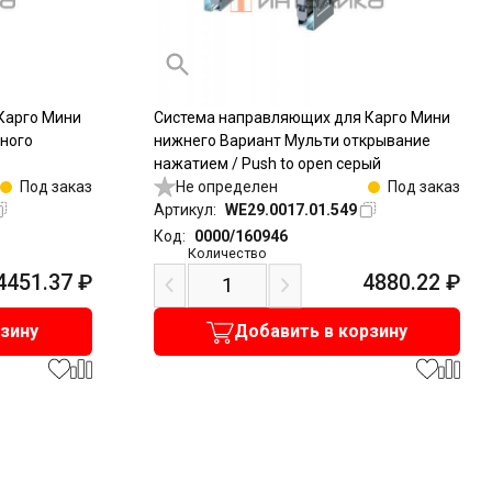
Карго Мини
Система направляющих для Карго Мини
ного
нижнего Вариант Мульти открывание
нажатием / Push to open серый
Под заказ
Не определен
Под заказ
Артикул:
WE29.0017.01.549
Код:
0000/160946
Количество
4451.37
₽
4880.22
₽
рзину
Добавить в корзину