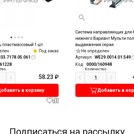
Система направляющих для 
нижнего Вариант Мульти пол
 пластмассовый 1 шт
выдвижения серая
елен
Под заказ
Не определен
03.7178.05.061
Артикул:
WE29.0014.01.549
161228
Код:
0000/160948
тво
Количество
58.23
₽
обавить в корзину
Добавить в ко
Подписаться на рассылку