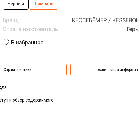
Черный
Шампань
Бренд
КЕССЕБЁМЕР / KESSEB
Страна изготовитель
Гер
В избранное
Характеристики
Техническая информа
для
туп и обзор содержимого