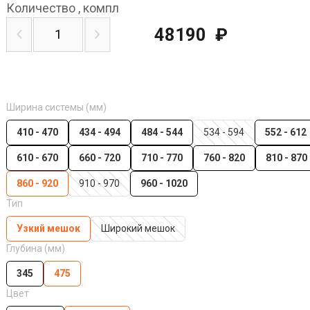
Количество
,
компл
48190
₽
Ширина системы (мм)
410 - 470
434 - 494
484 - 544
534 - 594
552 - 612
610 - 670
660 - 720
710 - 770
760 - 820
810 - 870
860 - 920
910 - 970
960 - 1020
Тип
Узкий мешок
Широкий мешок
Глубина (мм)
345
475
Цвет