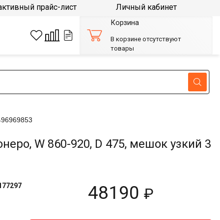
активный прайс-лист
Личный кабинет
Корзина
В корзине отсутствуют
товары
496969853
о, W 860-920, D 475, мешок узкий 3
177297
48190
₽