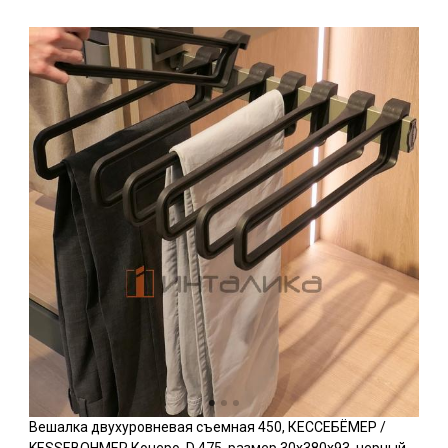
Вешалка двухуровневая съемная 450, КЕССЕБЁМЕР /
KESSEBOHMER Конеро, D 475, размер 30x380x93, черный