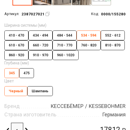
2387027021
0000/155280
Артикул:
Код:
Ширина системы (мм)
410 - 470
434 - 494
484 - 544
534 - 594
552 - 612
610 - 670
660 - 720
710 - 770
760 - 820
810 - 870
860 - 920
910 - 970
960 - 1020
Глубина (мм)
345
475
Цвет
Черный
Шампань
Бренд
КЕССЕБЁМЕР / KESSEBOHMER
Страна изготовитель
Германия
17812