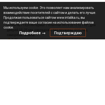
Мы используем cookie. Это позволяет нам анализировать
взаимодействие посетителей с сайтом и делать его лучше.
Продолжая пользоваться сайтом www.intalika.ru, вы
подтверждаете ваше согласие на использование файлов
Петля HETTICH Интермат / Intermat 9973 (B12.5) 110°, для
cookie.
дверей 15-25 мм, накладная, без пружины, Ø35, под
Подробнее →
Подтверждаю
саморезы, никель
3.75
Под заказ
9005604
Артикул:
0000/24430
Код:
шт
172.85
₽
Добавить в корзину
Подписаться на рассылку