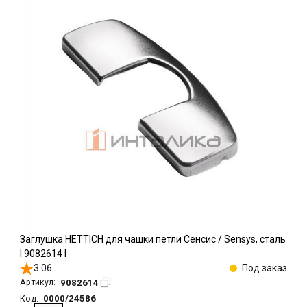
Заглушка HETTICH для чашки петли Сенсис / Sensys, сталь
l 9082614 l
3.06
Под заказ
9082614
Артикул:
0000/24586
Код: