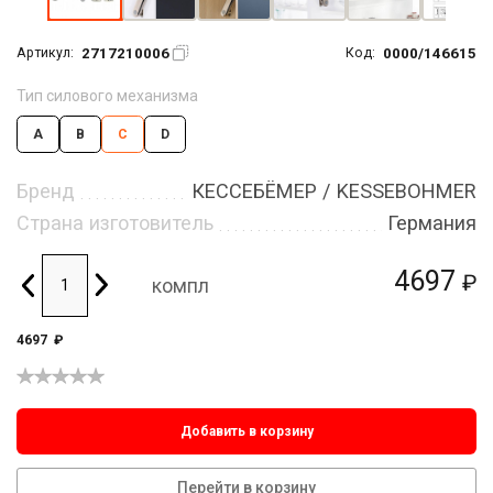
2717210006
0000/146615
Артикул:
Код:
Тип силового механизма
A
B
C
D
Бренд
КЕССЕБЁМЕР / KESSEBOHMER
Страна изготовитель
Германия
4697
₽
компл
4697
₽
Добавить в корзину
Перейти в корзину