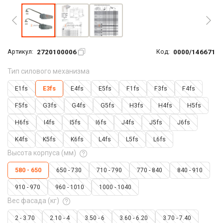
2720100006
0000/146671
Артикул:
Код:
Тип силового механизма
E1fs
E3fs
E4fs
E5fs
F1fs
F3fs
F4fs
F5fs
G3fs
G4fs
G5fs
H3fs
H4fs
H5fs
H6fs
I4fs
I5fs
I6fs
J4fs
J5fs
J6fs
K4fs
K5fs
K6fs
L4fs
L5fs
L6fs
Высота корпуса (мм)
580 - 650
650 - 730
710 - 790
770 - 840
840 - 910
910 - 970
960 - 1010
1000 - 1040
Вес фасада (кг)
2 - 3.70
2.10 - 4
3.50 - 6
3.60 - 6.20
3.70 - 7.40