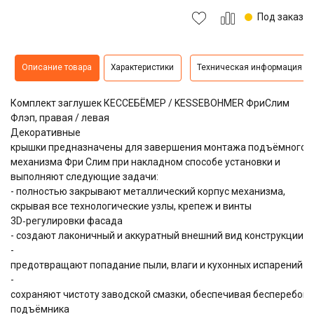
Под заказ
Описание товара
Характеристики
Техническая информация
Комплект заглушек КЕССЕБЁМЕР / KESSEBOHMER ФриСлим
Флэп, правая / левая
Декоративные
крышки предназначены для завершения монтажа подъёмного
механизма Фри Слим при накладном способе установки и
выполняют следующие задачи:
- полностью закрывают металлический корпус механизма,
скрывая все технологические узлы, крепеж и винты
3D‑регулировки фасада
- создают лаконичный и аккуратный внешний вид конструкции
-
предотвращают попадание пыли, влаги и кухонных испарений в
-
сохраняют чистоту заводской смазки, обеспечивая бесперебой
подъёмника