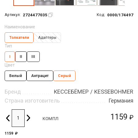
2724477035
0000/174497
Артикул:
Код:
Наименование
Толкатели
Адаптеры
Тип
I
II
III
Цвет
Белый
Антрацит
Серый
Бренд
КЕССЕБЁМЕР / KESSEBOHMER
Страна изготовитель
Германия
1159
₽
компл
1159
₽