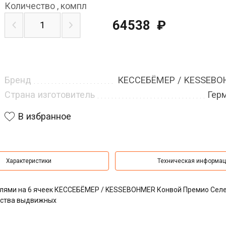
Количество
,
компл
64538
₽
Бренд
КЕССЕБЁМЕР / KESSEB
Страна изготовитель
Гер
В избранное
Характеристики
Техническая информа
ителями на 6 ячеек КЕССЕБЁМЕР / KESSEBOHMER Конвой Премио Сел
анства выдвижных