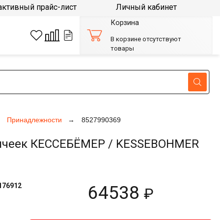
активный прайс-лист
Личный кабинет
Корзина
В корзине отсутствуют
товары
Принадлежности
8527990369
6 ячеек КЕССЕБЁМЕР / KESSEBOHMER
176912
64538
₽