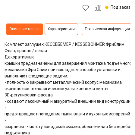
Под заказ
Описание товара
Характеристики
Техническая информация
Комплект заглушек КЕССЕБЁМЕР / KESSEBOHMER ФриСлим
Флэп, правая / левая
Декоративные
крышки предназначены для завершения монтажа подъёмного
механизма Фри Слим при накладном способе установки и
выполняют следующие задачи:
- полностью закрывают металлический корпус механизма,
скрывая все технологические узлы, крепеж и винты
3D‑регулировки фасада
- создают лаконичный и аккуратный внешний вид конструкции
-
предотвращают попадание пыли, влаги и кухонных испарений в
-
сохраняют чистоту заводской смазки, обеспечивая бесперебой
подъёмника