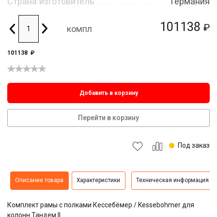
Страна изготовитель
Германия
101138
₽
компл
101138
₽
Добавить в корзину
Перейти в корзину
Под заказ
Описание товара
Характеристики
Техническая информация
Комплект рамы с полками Кессебёмер / Kessebohmer для
колонн Тандем II