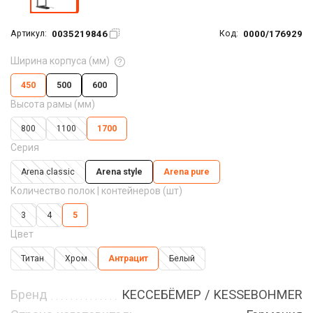
0035219846
0000/176929
Артикул:
Код:
Ширина корпуса (мм)
450
500
600
Высота рамы (мм)
800
1100
1700
Серия
Arena classic
Arena style
Arena pure
Количество полок | контейнеров (шт)
3
4
5
Цвет
Титан
Хром
Антрацит
Белый
Бренд
КЕССЕБЁМЕР / KESSEBOHMER