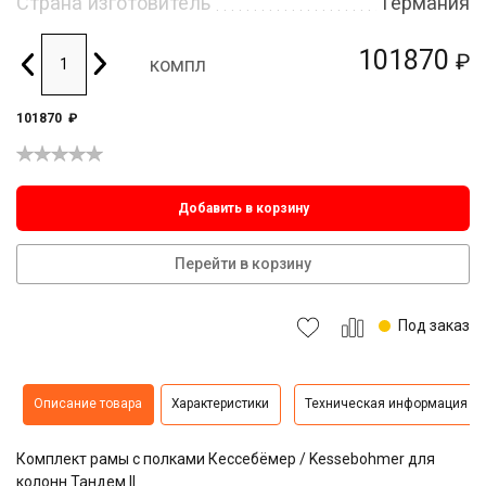
Страна изготовитель
Германия
101870
₽
компл
101870
₽
Добавить в корзину
Перейти в корзину
Под заказ
Описание товара
Характеристики
Техническая информация
Комплект рамы с полками Кессебёмер / Kessebohmer для
колонн Тандем II