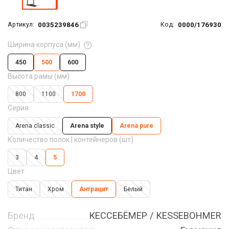
0035239846
0000/176930
Артикул:
Код:
Ширина корпуса (мм)
450
500
600
Высота рамы (мм)
800
1100
1700
Серия
Arena classic
Arena style
Arena pure
Количество полок | контейнеров (шт)
3
4
5
Цвет
Титан
Хром
Антрацит
Белый
Бренд
КЕССЕБЁМЕР / KESSEBOHMER