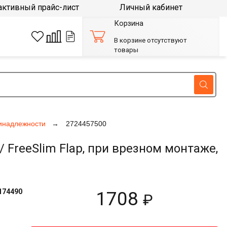
активный прайс-лист
Личный кабинет
Корзина
В корзине отсутствуют
товары
инадлежности
2724457500
reeSlim Flap, при врезном монтаже,
174490
1708
₽