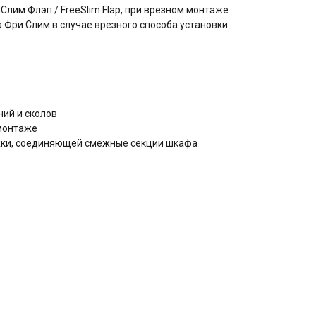
им Флэп / FreeSlim Flap, при врезном монтаже
Фри Слим в случае врезного способа установки
ний и сколов
монтаже
яжки, соединяющей смежные секции шкафа