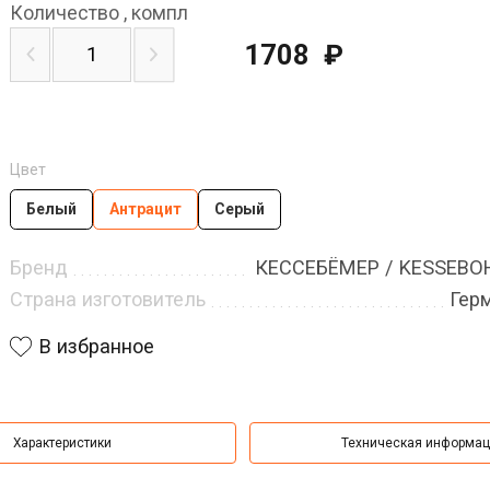
Количество
,
компл
1708
₽
Цвет
Белый
Антрацит
Серый
Бренд
КЕССЕБЁМЕР / KESSEB
Страна изготовитель
Гер
В избранное
Характеристики
Техническая информа