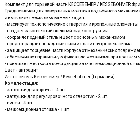
Комплект для торцевой части КЕССЕБЁМЕР / KESSEBOHMER ФриСл
Предназначен для завершения монтажа подъёмного механизма 
и выполняет несколько важных задач:
- маскирует технологические отверстия и крепёжные элементы
- создаёт законченный внешний вид конструкции
- сохраняет единый стиль и цвет с основным механизмом
- предотвращает попадание пыли и влаги внутрь механизма
- защищает торцевые части корпуса от механических поврежде
- обеспечивает правильную фиксацию механизма при врезном 
- повышает жесткость конструкции за счет межсекционной ст
Цвет - антрацит
Изготовитель Кессебёмер / Kessebohmer (Германия)
Комплектация:
- заглушки для корпуса - 4 шт.
- заглушки для регулировочного отверстия - 2 шт.
- винты - 4 шт.
- межсекционная стяжка - 1 шт.