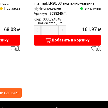
, под
Intermat, LR20, D3, под прикручивание
Под заказ
Не определен
В наличии
Артикул:
9088245
Код:
0000/24548
Количество
,
шт
68.08
₽
161.97
₽
рзину
Добавить в корзину