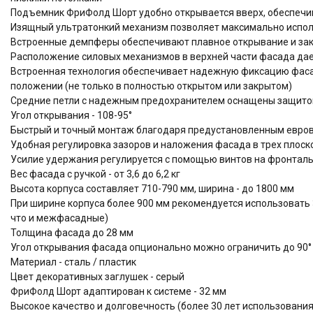
Подъемник ФриФолд Шорт удобно открывается вверх, обеспечи
Изящный ультратонкий механизм позволяет максимально испол
Встроенные демпферы обеспечивают плавное открывание и за
Расположение силовых механизмов в верхней части фасада дае
Встроенная технология обеспечивает надежную фиксацию фа
положении (не только в полностью открытом или закрытом)
Средние петли с надежным предохранителем оснащены защито
Угол открывания - 108-95°
Быстрый и точный монтаж благодаря предустановленным евров
Удобная регулировка зазоров и наложения фасада в трех плоскос
Усилие удержания регулируется с помощью винтов на фронтал
Вес фасада с ручкой - от 3,6 до 6,2 кг
Высота корпуса составляет 710-790 мм, ширина - до 1800 мм
При ширине корпуса более 900 мм рекомендуется использовать 
что и межфасадные)
Толщина фасада до 28 мм
Угол открывания фасада опционально можно ограничить до 90° 
Материал - сталь / пластик
Цвет декоративных заглушек - серый
ФриФолд Шорт адаптирован к системе - 32 мм
Высокое качество и долговечность (более 30 лет использова