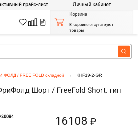
активный прайс-лист
Личный кабинет
Корзина
В корзине отсутствуют
товары
И ФОЛД / FREE FOLD складной
KHF19-2-GR
Фолд Шорт / FreeFold Short, тип
/20084
16108
₽