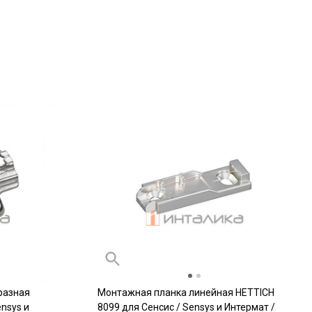
разная
Монтажная планка линейная HETTICH
nsys и
8099 для Сенсис / Sensys и Интермат /