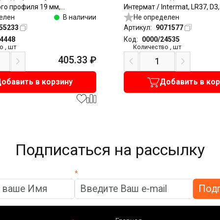
го профиля 19 мм,
Интермат / Intermat, LR37, D3
под саморезы, никель
елен
В наличии
прикручивание
Не определен
55233
Артикул:
9071577
24448
Код:
0000/24535
о
,
шт
Количество
,
шт
405.33
₽
обавить в корзину
Добавить в ко
Подписаться на рассылку
*