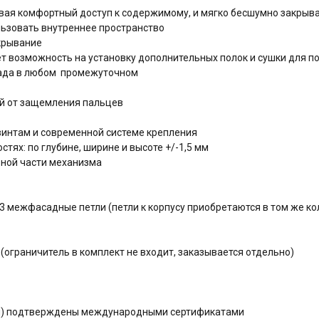
вая комфортный доступ к содержимому, и мягко бесшумно закрыв
ьзовать внутреннее пространство
крывание
т возможность на установку дополнительных полок и сушки для п
сада в любом промежуточном
й от защемления пальцев
интам и современной системе крепления
тях: по глубине, ширине и высоте +/-1,5 мм
ьной части механизма
3 межфасадные петли (петли к корпусу приобретаются в том же ко
(ограничитель в комплект не входит, заказывается отдельно)
ния) подтверждены международными сертификатами