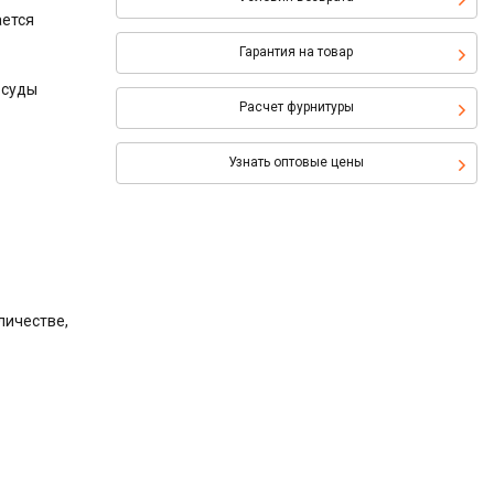
ается
Гарантия на товар
осуды
Расчет фурнитуры
Узнать оптовые цены
личестве,