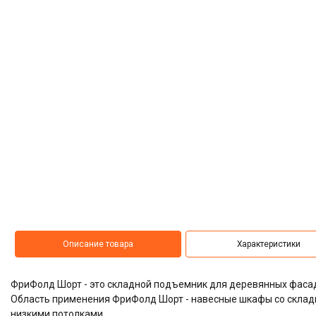
Описание товара
Характеристики
ФриФолд Шорт - это складной подъемник для деревянных фаса
Область применения ФриФолд Шорт - навесные шкафы со складн
низкими потолками