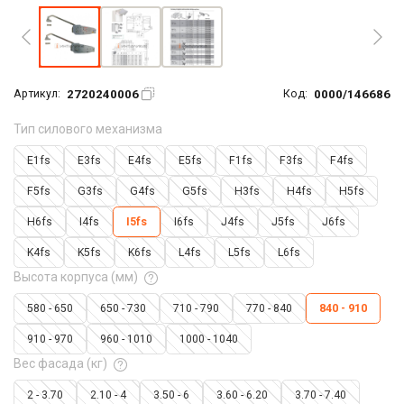
2720240006
0000/146686
Артикул:
Код:
Тип силового механизма
E1fs
E3fs
E4fs
E5fs
F1fs
F3fs
F4fs
F5fs
G3fs
G4fs
G5fs
H3fs
H4fs
H5fs
H6fs
I4fs
I5fs
I6fs
J4fs
J5fs
J6fs
K4fs
K5fs
K6fs
L4fs
L5fs
L6fs
Высота корпуса (мм)
580 - 650
650 - 730
710 - 790
770 - 840
840 - 910
910 - 970
960 - 1010
1000 - 1040
Вес фасада (кг)
2 - 3.70
2.10 - 4
3.50 - 6
3.60 - 6.20
3.70 - 7.40