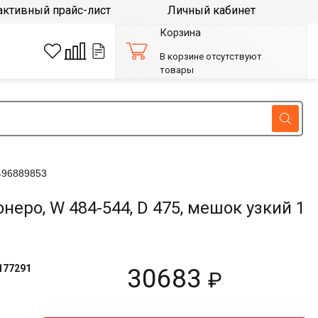
активный прайс-лист
Личный кабинет
Корзина
В корзине отсутствуют
товары
496889853
о, W 484-544, D 475, мешок узкий 1
177291
30683
₽