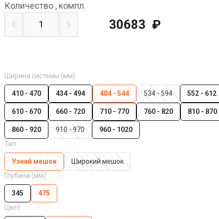
Количество
,
компл
30683
₽
Ширина системы (мм)
410 - 470
434 - 494
484 - 544
534 - 594
552 - 612
610 - 670
660 - 720
710 - 770
760 - 820
810 - 870
860 - 920
910 - 970
960 - 1020
Тип
Узкий мешок
Широкий мешок
Глубина (мм)
345
475
Цвет