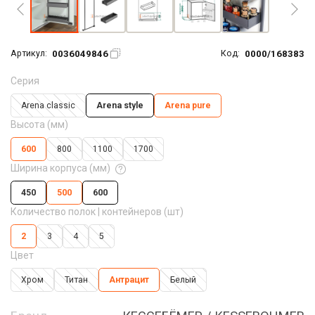
0036049846
0000/168383
Артикул:
Код:
Серия
Arena classic
Arena style
Arena pure
Высота (мм)
600
800
1100
1700
Ширина корпуса (мм)
450
500
600
Количество полок | контейнеров (шт)
2
3
4
5
Цвет
Хром
Титан
Антрацит
Белый