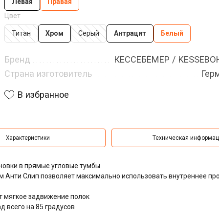
Левая
Правая
Цвет
Титан
Хром
Серый
Антрацит
Белый
Бренд
КЕССЕБЁМЕР / KESSEB
Страна изготовитель
Гер
В избранное
Характеристики
Техническая информа
овки в прямые угловые тумбы
м Анти Слип позволяет максимально использовать внутреннее пр
т мягкое задвижение полок
 всего на 85 градусов