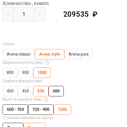
Количество
,
компл
209535
₽
Серия
Arena classic
Arena style
Arena pure
Ширина корпуса (мм)
800
900
1000
Ширина фасада (мм)
400
450
500
600
Высота корпуса (мм)
600 - 750
720 - 900
1265
Сторона навески на корпус