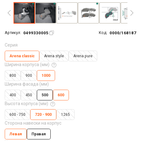
0499330005
0000/168187
Артикул:
Код:
Серия
Arena classic
Arena style
Arena pure
Ширина корпуса (мм)
800
900
1000
Ширина фасада (мм)
400
450
500
600
Высота корпуса (мм)
600 - 750
720 - 900
1265
Сторона навески на корпус
Левая
Правая